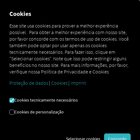
Cookies
Esse site usa cookies para prover a melhor experência
possível. Para obter a melhor experiência com nosso site,
QUESTÕES LEGAIS.
por favor concorde com os termos de uso de cookies. Você
também pode optar por usar apenas os cookies
tecnicamente necessários. Para fazer isso, clique em
"Selecionar cookies". Note que isso pode restringir alguns
benefícios no nosso site. Para mais informações, por favor,
verifique nossa Política de Privacidade e Cookies
RIO é uma marca do TRATON GROUP. Os acordos
contratuais são celebrados com a da
Volkswagen Truck
Proteção de dados
|
Cookies
|
Imprint
& Bus Indústria e Comércio de Veículos Ltda, RIO
Soluções Digitais Ltda
., uma filial da TRATON GROUP.
Cookies tecnicamente necessários
CONDIÇÕES GERAIS DE
Cookies de personalização
ENQUADRAMENTO PARA A UTILIZAÇÃO
DA PLATAFORMA
Selecionar cookies
Concordo
(Os “TCG da Plataforma”)