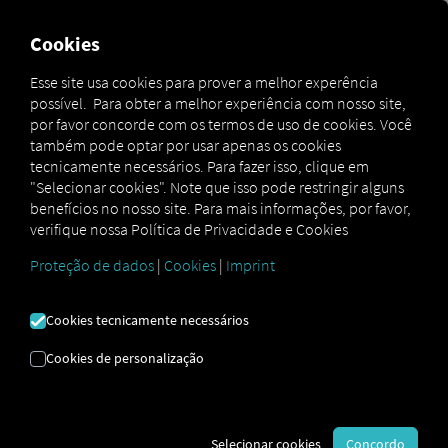
Cookies
Esse site usa cookies para prover a melhor experência
possível. Para obter a melhor experiência com nosso site,
CADASTRO NO RIO
por favor concorde com os termos de uso de cookies. Você
também pode optar por usar apenas os cookies
tecnicamente necessários. Para fazer isso, clique em
"Selecionar cookies". Note que isso pode restringir alguns
QUER COMEÇAR A
benefícios no nosso site. Para mais informações, por favor,
GESTÃO DIGITAL DE
verifique nossa Política de Privacidade e Cookies
SUA FROTA? VEJA
Proteção de dados
|
Cookies
|
Imprint
COMO, AQUI.
Cookies tecnicamente necessários
Cookies de personalização
Acessar a plataforma em quatro
etapas simples
Selecionar cookies
Concordo