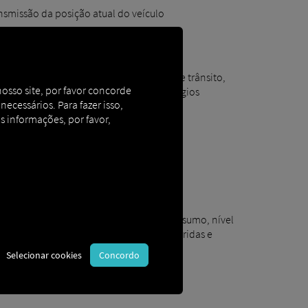
nsmissão da posição atual do veículo
ntificação de veículos
quisa de endereços
eirização inteligente com informações de trânsito,
nosso site, por favor concorde
ura de pontes, capacidade de vias e pedágios
cessários. Para fazer isso,
cas eletrônicas circulares e poligonais
s informações, por favor,
tos de Interesse no mapa
as do motor
ilometragem
po em movimento e tempo parado
tórico dos dados de utilização, como consumo, nível
tanque de combustível, distâncias percorridas e
etos ​
Selecionar cookies
Concordo