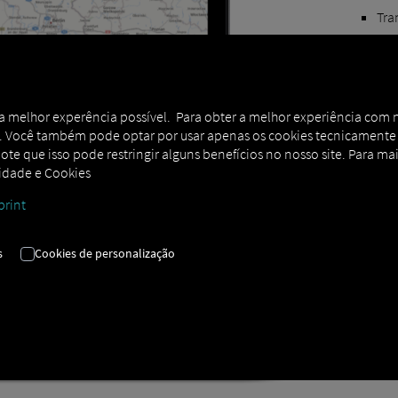
Tra
Ide
Pes
Rot
r a melhor experência possível. Para obter a melhor experiência com 
alt
 Você também pode optar por usar apenas os cookies tecnicamente ne
Cer
ote que isso pode restringir alguns benefícios no nosso site. Para mai
cidade e Cookies
Pon
Hor
print
Qu
s
Cookies de personalização
Tem
His
do 
traj