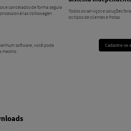
os e cancelados de forma segura
Todos os serviços e soluções fo
Concessionárias Volkswagen
os tipos de clientes e frotas.
Cadastre-se 
 nenhum software, você pode
ra mesmo.
wnloads