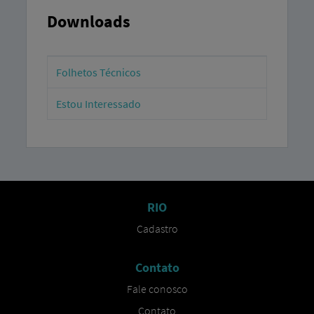
Downloads
Folhetos Técnicos
Estou Interessado
RIO
Cadastro​
Contato
Fale conosco​
Contato