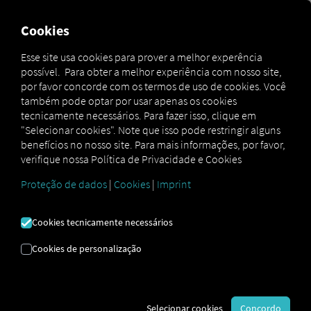
Cookies
Contratar agora
Esse site usa cookies para prover a melhor experência
possível. Para obter a melhor experiência com nosso site,
por favor concorde com os termos de uso de cookies. Você
VOLKS|TOTAL PLUS
também pode optar por usar apenas os cookies
tecnicamente necessários. Para fazer isso, clique em
"Selecionar cookies". Note que isso pode restringir alguns
O Volks|Total Plus oferece previsibilidade de
benefícios no nosso site. Para mais informações, por favor,
gastos com revisões periódicas, manutenções
verifique nossa Política de Privacidade e Cookies
corretivas ampliadas e foco em aplicações
severas. O cuidado que você precisa para sua
Proteção de dados
|
Cookies
|
Imprint
frota operar por mais tempo.
Disponível para veículos novos, com planos
Cookies tecnicamente necessários
flexíveis de 1 a 5 anos.
Consulte condições exclusivas para sua frota.
Cookies de personalização
Selecionar cookies
Concordo