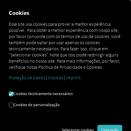
Cookies
Contratar agora
Esse site usa cookies para prover a melhor experência
possível. Para obter a melhor experiência com nosso site,
por favor concorde com os termos de uso de cookies. Você
VOLKS|TOTAL PLUS
também pode optar por usar apenas os cookies
tecnicamente necessários. Para fazer isso, clique em
"Selecionar cookies". Note que isso pode restringir alguns
O Volks|Total Plus oferece previsibilidade de
benefícios no nosso site. Para mais informações, por favor,
gastos com revisões periódicas, manutenções
verifique nossa Política de Privacidade e Cookies
corretivas ampliadas e foco em aplicações
severas. O cuidado que você precisa para sua
Proteção de dados
|
Cookies
|
Imprint
frota operar por mais tempo.
Disponível para veículos novos, com planos
Cookies tecnicamente necessários
flexíveis de 1 a 5 anos.
Consulte condições exclusivas para sua frota.
Cookies de personalização
Selecionar cookies
Concordo