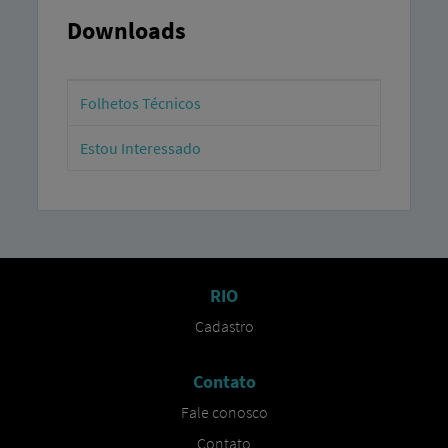
Downloads
Folhetos Técnicos
Estou Interessado
RIO
Cadastro​
Contato
Fale conosco​
Contato