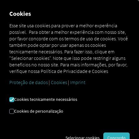
Cookies
Contratar agora
Esse site usa cookies para prover a melhor experência
possível. Para obter a melhor experiência com nosso site,
por favor concorde com os termos de uso de cookies. Você
PLANO DE
também pode optar por usar apenas os cookies
tecnicamente necessários. Para fazer isso, clique em
MANUTENÇÃO
"Selecionar cookies". Note que isso pode restringir alguns
benefícios no nosso site. Para mais informações, por favor,
VOLKS|TOTAL MAX
verifique nossa Política de Privacidade e Cookies
Proteção de dados
|
Cookies
|
Imprint
O Volks|Total Max oferece previsibilidade de
gastos com revisões periódicas, manutenções
corretivas do trem de força e substituição de
Cookies tecnicamente necessários
itens de desgaste natural* durante toda a vida
Cookies de personalização
útil do veículo.
(*) Conforme lista de cobertura.
Disponível para veículos novos, com planos
flexíveis de 1 a 5 anos.
Selecionar cookies
Concordo