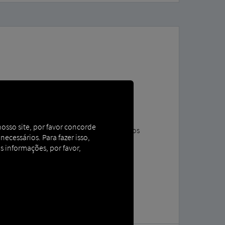
ta
nosso site, por favor concorde
e movimentações em tempo real com poucos
cessários. Para fazer isso,
s informações, por favor,