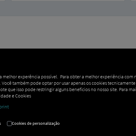
Controle total da fro
r a melhor experência possível. Para obter a melhor experiência com 
Gerencie veículos, bloqueios, extratos 
 Você também pode optar por usar apenas os cookies tecnicamente ne
cliques, direto no portal ou pelo app.
ote que isso pode restringir alguns benefícios no nosso site. Para mai
cidade e Cookies
print
s
Cookies de personalização