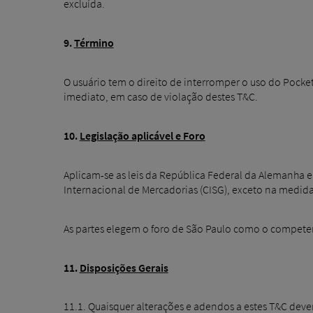
excluída.
9.
Término
O usuário tem o direito de interromper o uso do Pocke
imediato, em caso de violação destes T&C.
10.
Legislação aplicável e Foro
Aplicam-se as leis da República Federal da Alemanha 
Internacional de Mercadorias (CISG), exceto na medida
As partes elegem o foro de São Paulo como o competen
11.
Disposições Gerais
11.1. Quaisquer alterações e adendos a estes T&C devem