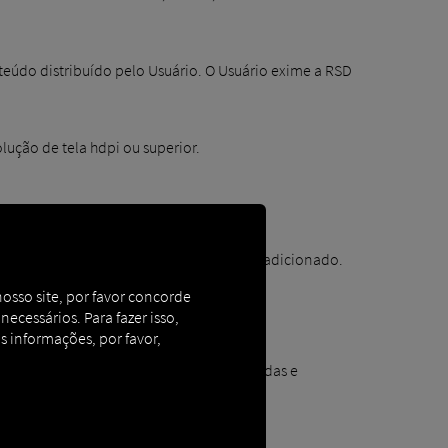
onteúdo distribuído pelo Usuário. O Usuário exime a RSD
ução de tela hdpi ou superior.
ceiros foi violado pelo conteúdo por ele adicionado.
nosso site, por favor concorde
cessários. Para fazer isso,
s informações, por favor,
ções adicionais da RSD poderão ser baixadas e
 derivados.