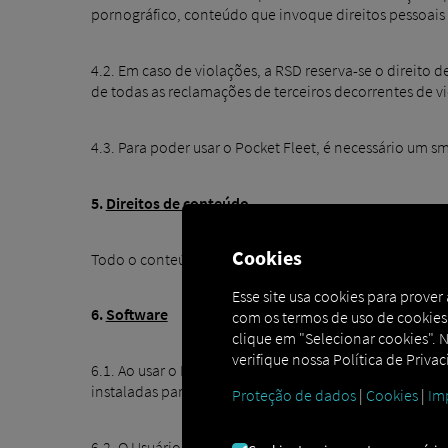
pornográfico, conteúdo que invoque direitos pessoais
4.2. Em caso de violações, a RSD reserva-se o direito d
de todas as reclamações de terceiros decorrentes de vi
4.3. Para poder usar o Pocket Fleet, é necessário um 
5.
Direitos de conteúdo
Cookies
Todo o conteúdo adicionado ao Pocket Fleet pelo Usuár
Esse site usa cookies para prove
6.
Software
com os termos de uso de cookies.
clique em "Selecionar cookies". N
verifique nossa Política de Priva
6.1. Ao usar o Pocket Fleet, o Usuário concorda que o
instaladas para melhorar e desenvolver ainda mais o s
Proteção de dados
|
Cookies
|
Im
6.2. O Usuário não alterará, descompilará ou tentará e