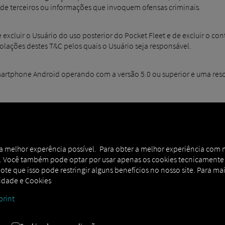
 de terceiros ou informações que invoquem ofensas criminais.
e excluir o Usuário do uso posterior do Pocket Fleet e de excluir o c
olações destes T&C pelos quais o Usuário seja responsável.
smartphone Android operando com a versão 5.0 ou superior e uma resol
io pertence ao Usuário. O Usuário atesta que nenhum direito de ter
r a melhor experência possível. Para obter a melhor experiência com 
 Você também pode optar por usar apenas os cookies tecnicamente ne
ote que isso pode restringir alguns benefícios no nosso site. Para mai
cidade e Cookies
 software subjacente seja atualizado de tempos em tempos, e que fun
oftware.
print
xtrair, de qualquer forma, qualquer código-fonte da RSD ou trabalhos