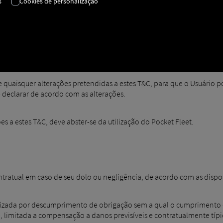
s
Cookies de personalização
 usadas para o serviço no aplicativo em Configurações> Licenças. [DA
 quaisquer alterações pretendidas a estes T&C, para que o Usuário p
e declarar de acordo com as alterações.
es a estes T&C, deve abster-se da utilização do Pocket Fleet.
tratual em caso de seu dolo ou negligência, de acordo com as dispos
ilizada por descumprimento de obrigação sem a qual o cumprimento d
), limitada a compensação a danos previsíveis e contratualmente típi