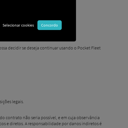
1]
Selecionar cookies
Concordo
ossa decidir se deseja continuar usando o Pocket Fleet
ições legais.
o contrato não seria possível, e em cuja observância
cos e diretos. A responsabilidade por danos indiretos é