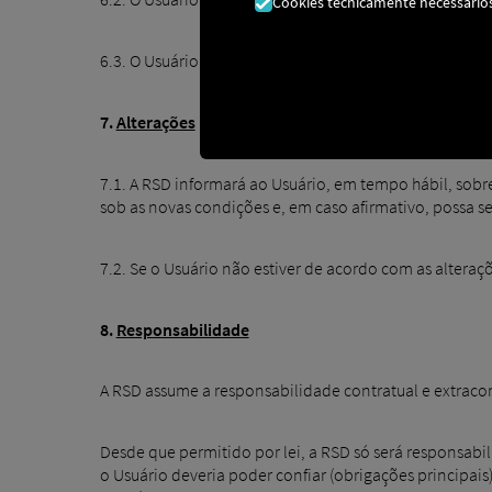
Cookies tecnicamente necessário
6.3. O Usuário encontrará uma visão geral das licenças
7.
Alterações
7.1. A RSD informará ao Usuário, em tempo hábil, sobre
sob as novas condições e, em caso afirmativo, possa s
7.2. Se o Usuário não estiver de acordo com as alteraçõ
8.
Responsabilidade
A RSD assume a responsabilidade contratual e extracon
Desde que permitido por lei, a RSD só será responsab
o Usuário deveria poder confiar (obrigações principais